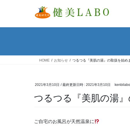
コ
ナ
ン
ビ
テ
ゲ
ン
ー
ツ
シ
へ
ョ
ス
ン
キ
に
ッ
移
HOME
お知らせ
つるつる『美肌の湯』の取扱を始め
プ
動
2021年3月10日
/ 最終更新日時 :
2021年3月10日
kenbilab
つるつる『美肌の湯』
ご自宅のお風呂が天然温泉に