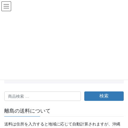
コ
ナ
ン
ビ
テ
ゲ
ン
ー
健美LABO ショップ
ツ
シ
へ
ョ
ス
ン
HOME
健美LABO ショップ
ペットフード
キ
に
ッ
移
プ
動
ペットフード
選択に一致する商品が見つかりませんでした。
検
検索
索
対
離島の送料について
象:
送料は住所を入力すると地域に応じて自動計算されますが、沖縄